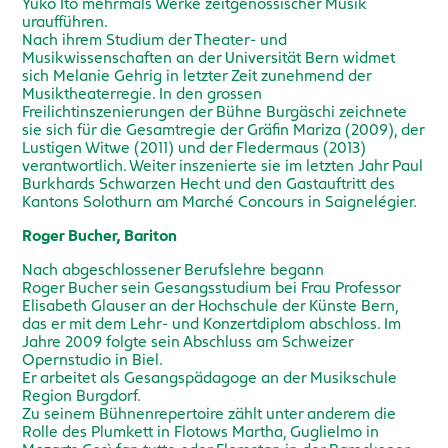
Yuko Ito mehrmals Werke zeitgenössischer Musik
uraufführen.
Nach ihrem Studium der Theater- und
Musikwissenschaften an der Universität Bern widmet
sich Melanie Gehrig in letzter Zeit zunehmend der
Musiktheaterregie. In den grossen
Freilichtinszenierungen der Bühne Burgäschi zeichnete
sie sich für die Gesamtregie der Gräfin Mariza (2009), der
Lustigen Witwe (2011) und der Fledermaus (2013)
verantwortlich. Weiter inszenierte sie im letzten Jahr Paul
Burkhards Schwarzen Hecht und den Gastauftritt des
Kantons Solothurn am Marché Concours in Saignelégier.
Roger Bucher, Bariton
Nach abgeschlossener Berufslehre begann
Roger Bucher sein Gesangsstudium bei Frau Professor
Elisabeth Glauser an der Hochschule der Künste Bern,
das er mit dem Lehr- und Konzertdiplom abschloss. Im
Jahre 2009 folgte sein Abschluss am Schweizer
Opernstudio in Biel.
Er arbeitet als Gesangspädagoge an der Musikschule
Region Burgdorf.
Zu seinem Bühnenrepertoire zählt unter anderem die
Rolle des Plumkett in Flotows Martha, Guglielmo in