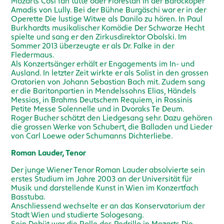
Mozarts Così fan tutte oder Florestan in der Barockoper
Amadis von Lully. Bei der Bühne Burgäschi war er in der
Operette Die lustige Witwe als Danilo zu hören. In Paul
Burkhardts musikalischer Komödie Der Schwarze Hecht
spielte und sang er den Zirkusdirektor Obolski. Im
Sommer 2013 überzeugte er als Dr. Falke in der
Fledermaus.
Als Konzertsänger erhält er Engagements im In- und
Ausland. In letzter Zeit wirkte er als Solist in den grossen
Oratorien von Johann Sebastian Bach mit. Zudem sang
er die Baritonpartien in Mendelssohns Elias, Händels
Messias, in Brahms Deutschem Requiem, in Rossinis
Petite Messe Solennelle und in Dvoraks Te Deum.
Roger Bucher schätzt den Liedgesang sehr. Dazu gehören
die grossen Werke von Schubert, die Balladen und Lieder
von Carl Loewe oder Schumanns Dichterliebe.
Roman Lauder, Tenor
Der junge Wiener Tenor Roman Lauder absolvierte sein
erstes Studium im Jahre 2003 an der Universität für
Musik und darstellende Kunst in Wien im Konzertfach
Basstuba.
Anschliessend wechselte er an das Konservatorium der
Stadt Wien und studierte Sologesang.