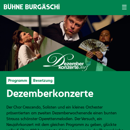
☰
BÜHNE BURGÄSCHI
Programm
Besetzung
Dezemberkonzerte
Der Chor Crescendo, Solisten und ein kleines Orchester
präsentierten am zweiten Dezemberwochenende einen bunten
Strauss schönster Operettenmelodien. Der Versuch, ein
Neujahrkonzert mit dem gleichen Programm zu geben, glückte