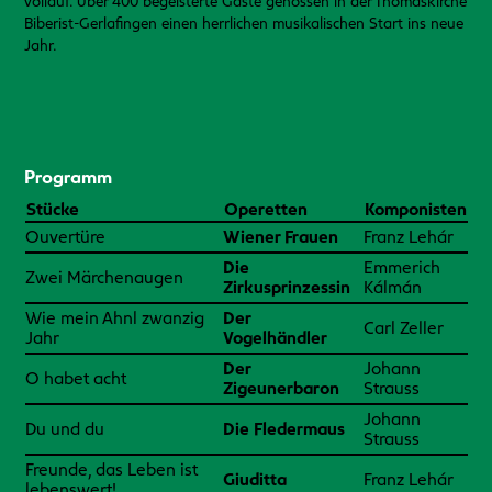
vollauf. Über 400 begeisterte Gäste genossen in der Thomaskirche
Biberist-Gerlafingen einen herrlichen musikalischen Start ins neue
Jahr.
Programm
Stücke
Operetten
Komponisten
Ouvertüre
Wiener Frauen
Franz Lehár
Die
Emmerich
Zwei Märchenaugen
Zirkusprinzessin
Kálmán
Wie mein Ahnl zwanzig
Der
Carl Zeller
Jahr
Vogelhändler
Der
Johann
O habet acht
Zigeunerbaron
Strauss
Johann
Du und du
Die Fledermaus
Strauss
Freunde, das Leben ist
Giuditta
Franz Lehár
lebenswert!