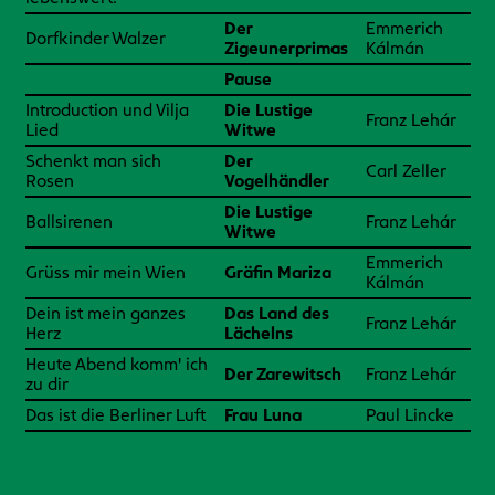
Der
Emmerich
Dorfkinder Walzer
Zigeunerprimas
Kálmán
Pause
Introduction und Vilja
Die Lustige
Franz Lehár
Lied
Witwe
Schenkt man sich
Der
Carl Zeller
Rosen
Vogelhändler
Die Lustige
Ballsirenen
Franz Lehár
Witwe
Emmerich
Grüss mir mein Wien
Gräfin Mariza
Kálmán
Dein ist mein ganzes
Das Land des
Franz Lehár
Herz
Lächelns
Heute Abend komm' ich
Der Zarewitsch
Franz Lehár
zu dir
Das ist die Berliner Luft
Frau Luna
Paul Lincke