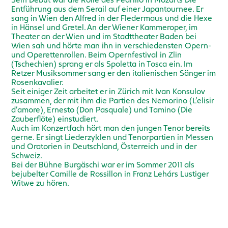
Sein Debüt war die Rolle des Pedrillo in Mozarts Die
Entführung aus dem Serail auf einer Japantournee. Er
sang in Wien den Alfred in der Fledermaus und die Hexe
in Hänsel und Gretel. An der Wiener Kammeroper, im
Theater an der Wien und im Stadttheater Baden bei
Wien sah und hörte man ihn in verschiedensten Opern-
und Operettenrollen. Beim Opernfestival in Zlin
(Tschechien) sprang er als Spoletta in Tosca ein. Im
Retzer Musiksommer sang er den italienischen Sänger im
Rosenkavalier.
Seit einiger Zeit arbeitet er in Zürich mit Ivan Konsulov
zusammen, der mit ihm die Partien des Nemorino (L’elisir
d’amore), Ernesto (Don Pasquale) und Tamino (Die
Zauberflöte) einstudiert.
Auch im Konzertfach hört man den jungen Tenor bereits
gerne. Er singt Liederzyklen und Tenorpartien in Messen
und Oratorien in Deutschland, Österreich und in der
Schweiz.
Bei der Bühne Burgäschi war er im Sommer 2011 als
bejubelter Camille de Rossillon in Franz Lehárs Lustiger
Witwe zu hören.