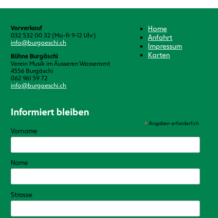
Vorverkauf
Home
032 532 00 32 (Mo-Fr 9-12 Uhr)
Anfahrt
info@burgaeschi.ch
Impressum
Karten
Bühne Burgäschi
Verein Musik im Äusseren Wasseramt
4556 Burgäschi
062 961 59 72
info@burgaeschi.ch
Informiert bleiben
*
Angaben erforderlich
Vorname
Name
Strasse