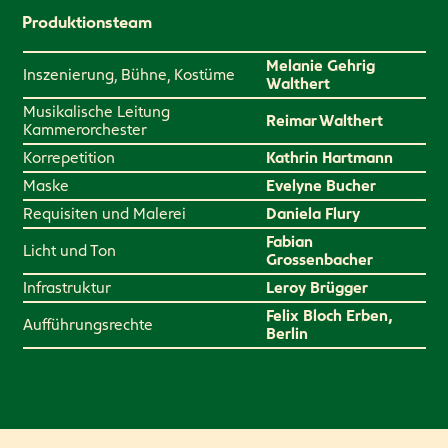
Produktionsteam
Melanie Gehrig
Inszenierung, Bühne, Kostüme
Walthert
Musikalische Leitung
Reimar Walthert
Kammerorchester
Korrepetition
Kathrin Hartmann
Maske
Evelyne Bucher
Requisiten und Malerei
Daniela Flury
Fabian
Licht und Ton
Grossenbacher
Infrastruktur
Leroy Brügger
Felix Bloch Erben,
Aufführungsrechte
Berlin