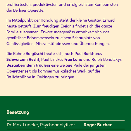
profiliertesten, produktivsten und erfolgreichsten Komponisten
der Berliner Operette.
Im Mittelpunkt der Handlung steht der kleine Gustav. Er wird
heute getauft. Zum freudigen Ereignis findet sich die ganze
Familie zusammen. Erwartungsgemäss entwickelt sich das
gemütliche Beisammensein zu einem Schauplatz von
Gehässigkeiten, Missverständnissen und Überraschungen.
Die Bühne Burgäschi freute sich, nach Paul Burkhards
Schwarzem Hecht
, Paul Linckes
Frau Luna
und Ralph Benatzkys
Bezauberndem Fräulein
eine weitere Perle der jüngsten
Operettenzeit als kammermusikalisches Werk auf die
Freilichtbühne in Oekingen zu bringen.
Besetzung
Dr. Max Lüdeke, Psychoanalytiker
Roger Bucher